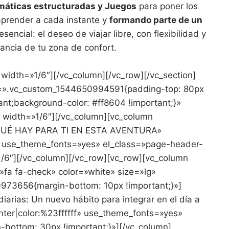
máticas estructuradas y Juegos
para poner los
 aprender a cada instante y
formando parte de un
encial: el deseo de viajar libre, con flexibilidad y
tancia de tu zona de confort.
width=»1/6″][/vc_column][/vc_row][/vc_section]
ss=».vc_custom_1544650994591{padding-top: 80px
ant;background-color: #ff8604 !important;}»
n width=»1/6″][/vc_column][vc_column
»QUÉ HAY PARA TI EN ESTA AVENTURA»
r» use_theme_fonts=»yes» el_class=»page-header-
/6″][/vc_column][/vc_row][vc_row][vc_column
fa fa-check» color=»white» size=»lg»
973656{margin-bottom: 10px !important;}»]
arias: Un nuevo hábito para integrar en el día a
enter|color:%23ffffff» use_theme_fonts=»yes»
ottom: 30px !important;}»][/vc_column]