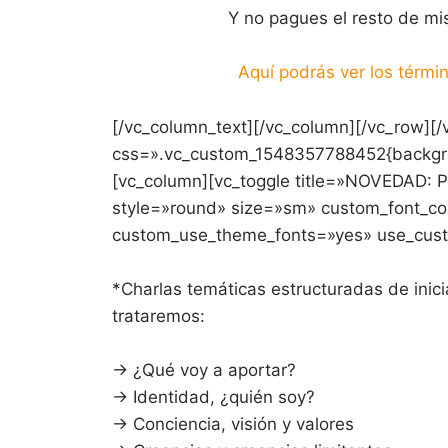
Y no pagues el resto de mis 
Aquí podrás ver los térmi
[/vc_column_text][/vc_column][/vc_row][/
css=».vc_custom_1548357788452{backgrou
[vc_column][vc_toggle title=»NOVEDA
style=»round» size=»sm» custom_font_con
custom_use_theme_fonts=»yes» use_cus
*Charlas temáticas estructuradas de inici
trataremos:
→ ¿Qué voy a aportar?
→ Identidad, ¿quién soy?
→ Conciencia, visión y valores