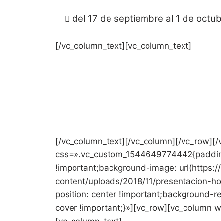
del 17 de septiembre al 1 de octu
[/vc_column_text][vc_column_text]
AVENTURA EN GRUP
Juega, emociónate, aprende, comparte, co
viajar com
[/vc_column_text][/vc_column][/vc_row][/
css=».vc_custom_1544649774442{padding
!important;background-image: url(https:/
content/uploads/2018/11/presentacion-h
position: center !important;background-r
cover !important;}»][vc_row][vc_column 