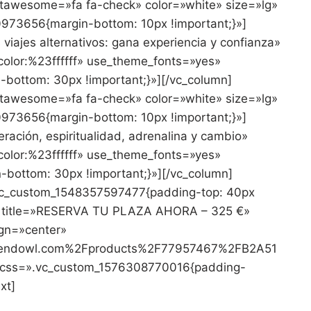
ntawesome=»fa fa-check» color=»white» size=»lg»
973656{margin-bottom: 10px !important;}»]
 viajes alternativos: gana experiencia y confianza»
|color:%23ffffff» use_theme_fonts=»yes»
ottom: 30px !important;}»][/vc_column]
ntawesome=»fa fa-check» color=»white» size=»lg»
973656{margin-bottom: 10px !important;}»]
ración, espiritualidad, adrenalina y cambio»
|color:%23ffffff» use_theme_fonts=»yes»
ottom: 30px !important;}»][/vc_column]
».vc_custom_1548357597477{padding-top: 40px
tn title=»RESERVA TU PLAZA AHORA – 325 €»
ign=»center»
s.sendowl.com%2Fproducts%2F77957467%2FB2A51
 css=».vc_custom_1576308770016{padding-
xt]