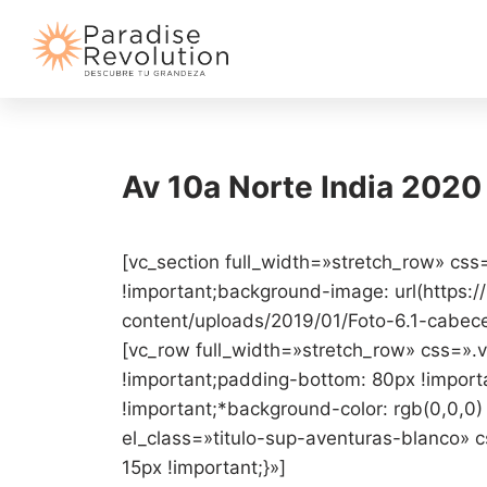
Av 10a Norte India 2020
[vc_section full_width=»stretch_row» c
!important;background-image: url(https:/
content/uploads/2019/01/Foto-6.1-cabece
[vc_row full_width=»stretch_row» css=»
!important;padding-bottom: 80px !import
!important;*background-color: rgb(0,0,0)
el_class=»titulo-sup-aventuras-blanco
15px !important;}»]