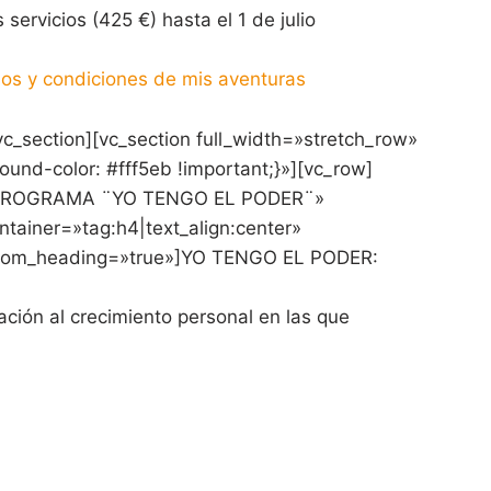
servicios (425 €) hasta el 1 de julio
nos y condiciones de mis aventuras
vc_section][vc_section full_width=»stretch_row»
nd-color: #fff5eb !important;}»][vc_row]
D: PROGRAMA ¨YO TENGO EL PODER¨»
tainer=»tag:h4|text_align:center»
tom_heading=»true»]YO TENGO EL PODER:
ación al crecimiento personal en las que