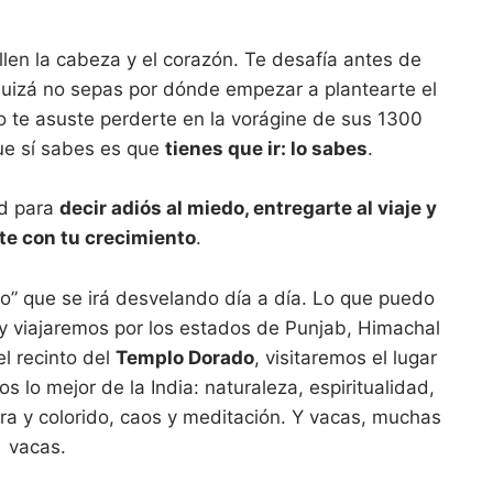
llen la cabeza y el corazón. Te desafía antes de
 Quizá no sepas por dónde empezar a plantearte el
o o te asuste perderte en la vorágine de sus 1300
que sí sabes es que
tienes que ir: lo sabes
.
ad para
decir adiós al miedo, entregarte al viaje y
e con tu crecimiento
.
to” que se irá desvelando día a día. Lo que puedo
y viajaremos por los estados de Punjab, Himachal
l recinto del
Templo Dorado
, visitaremos el lugar
 lo mejor de la India: naturaleza, espiritualidad,
ura y colorido, caos y meditación. Y vacas, muchas
vacas.