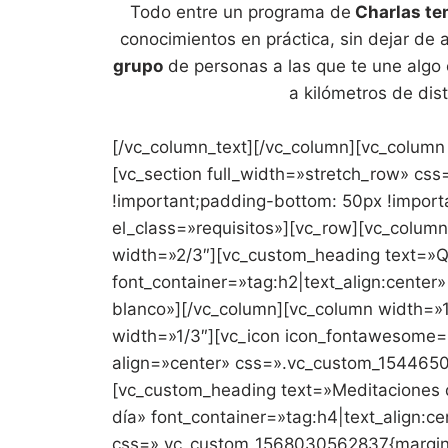
Todo entre un programa de
Charlas te
conocimientos en práctica, sin dejar de
grupo
de personas a las que te une algo es
a kilómetros de dis
[/vc_column_text][/vc_column][vc_column 
[vc_section full_width=»stretch_row» c
!important;padding-bottom: 50px !import
el_class=»requisitos»][vc_row][vc_colum
width=»2/3″][vc_custom_heading text=
font_container=»tag:h2|text_align:cente
blanco»][/vc_column][vc_column width=»1
width=»1/3″][vc_icon icon_fontawesome=»
align=»center» css=».vc_custom_1544650
[vc_custom_heading text=»Meditaciones di
día» font_container=»tag:h4|text_align:c
css=».vc_custom_1568030562837{margin-b