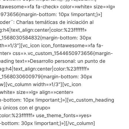
ntawesome=»fa fa-check» color=»white» size=»lg»
973656{margin-bottom: 10px !important;}»]
der¨: Charlas temáticas de iniciación al
:h4|text_align:center|color:%23ffffff»
m_1568030584832{margin-bottom: 30px
dth=»1/3″][vc_icon icon_fontawesome=»fa fa-
center» css=».vc_custom_1544650973656{margin-
ading text=»Desarrollo personal: un punto de
g:h4|text_align:center|color:%23ffffff»
m_1568030600979{margin-bottom: 30px
ow][vc_column width=»1/3″][vc_icon
hite» size=»lg» align=»center»
bottom: 10px !important;}»][vc_custom_heading
 únicos con el grupo»
|color:%23ffffff» use_theme_fonts=»yes»
ottom: 30px !important;}»][/vc_column]