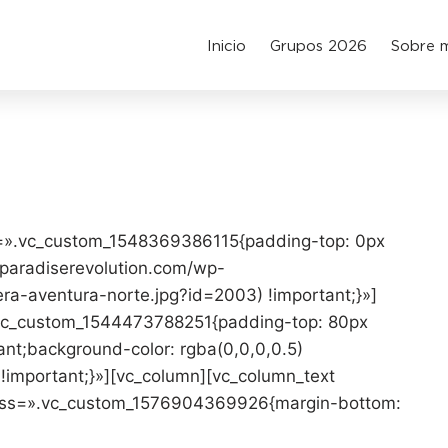
Inicio
Grupos 2026
Sobre 
ss=».vc_custom_1548369386115{padding-top: 0px
/paradiserevolution.com/wp-
ra-aventura-norte.jpg?id=2003) !important;}»]
.vc_custom_1544473788251{padding-top: 80px
ant;background-color: rgba(0,0,0,0.5)
 !important;}»][vc_column][vc_column_text
» css=».vc_custom_1576904369926{margin-bottom: