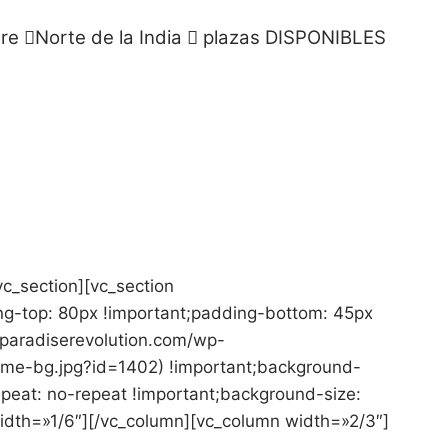
bre
Norte de la India
plazas DISPONIBLES
O AL NORTE DE LA INDIA
nócete, disfruta, siente y, sobre todo, atrévete a
o nunca has viajado.
vc_section][vc_section
-top: 80px !important;padding-bottom: 45px
/paradiserevolution.com/wp-
ome-bg.jpg?id=1402) !important;background-
epeat: no-repeat !important;background-size:
width=»1/6″][/vc_column][vc_column width=»2/3″]