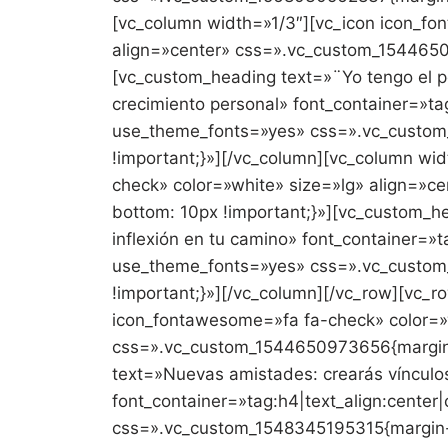
[vc_column width=»1/3″][vc_icon icon_fo
align=»center» css=».vc_custom_1544650
[vc_custom_heading text=»¨Yo tengo el po
crecimiento personal» font_container=»tag
use_theme_fonts=»yes» css=».vc_custo
!important;}»][/vc_column][vc_column wi
check» color=»white» size=»lg» align=»
bottom: 10px !important;}»][vc_custom_he
inflexión en tu camino» font_container=»ta
use_theme_fonts=»yes» css=».vc_custo
!important;}»][/vc_column][/vc_row][vc_r
icon_fontawesome=»fa fa-check» color=»w
css=».vc_custom_1544650973656{margin-
text=»Nuevas amistades: crearás vínculos
font_container=»tag:h4|text_align:center
css=».vc_custom_1548345195315{margin-b