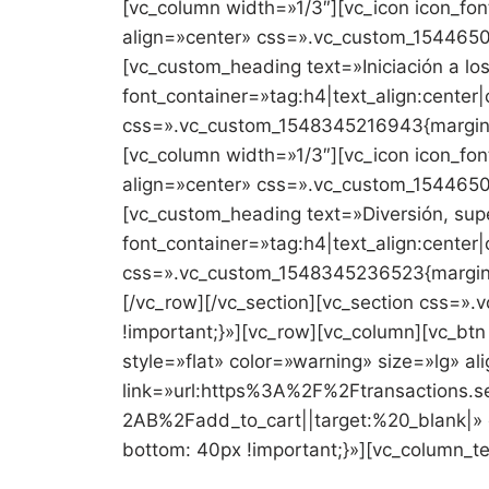
[vc_column width=»1/3″][vc_icon icon_fo
align=»center» css=».vc_custom_1544650
[vc_custom_heading text=»Iniciación a los
font_container=»tag:h4|text_align:center
css=».vc_custom_1548345216943{margin-b
[vc_column width=»1/3″][vc_icon icon_fo
align=»center» css=».vc_custom_1544650
[vc_custom_heading text=»Diversión, supe
font_container=»tag:h4|text_align:center
css=».vc_custom_1548345236523{margin-b
[/vc_row][/vc_section][vc_section css=
!important;}»][vc_row][vc_column][vc_b
style=»flat» color=»warning» size=»lg» al
link=»url:https%3A%2F%2Ftransaction
2AB%2Fadd_to_cart||target:%20_blank|»
bottom: 40px !important;}»][vc_column_te